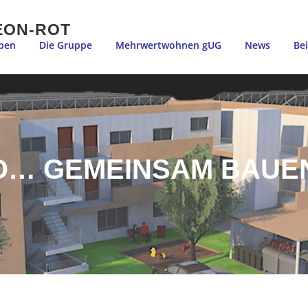
EON-ROT
ben
Die Gruppe
Mehrwertwohnen gUG
News
Be
RO… GEMEINSAM BAUE