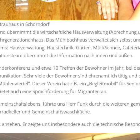
Brauhaus in Schorndorf
und übernimmt die wirtschaftliche Hausverwaltung (Abrechnung u
hrgenerationenhaus. Das Mühlbachhaus verwaltet sich selbst un
s: Hausverwaltung, Haustechnik, Garten, Müll/Schnee, Cafeteri
ationsteam übernimmt die Information nach innen und außen.
 Kinderkonferenz und etwa 10 Treffen der Bewohner im Jahr, bei d
unikation. Sehr viele der Bewohner sind ehrenamtlich tätig und 
lenviertel“. Dieser Verein hat z.B. ein „Begleitmobil“ für Senior
bietet auch eine Sprachförderung für Migranten an.
emeinschaftslebens, führte uns Herr Funk durch die weiteren gem
hrradkeller und Gemeinschaftswaschküche.
 ansehen. Er zeigte uns insbesondere auch die technische Beson