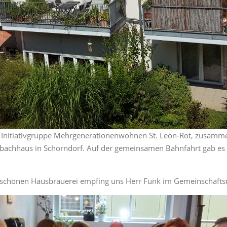
 Initiativgruppe Mehrgenerationenwohnen St. Leon-Rot, zusamme
lbachhaus in Schorndorf. Auf der gemeinsamen Bahnfahrt gab es
schönen Hausbrauerei empfing uns Herr Funk im Gemeinschaftsr