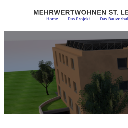
Zum
Inhalt
MEHRWERTWOHNEN ST. L
springen
Home
Das Projekt
Das Bauvorha