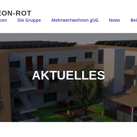
EON-ROT
ben
Die Gruppe
Mehrwertwohnen gUG
News
Be
AKTUELLES